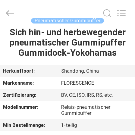
Marine
Supply
Co.,
LTD..
All
Pneumatischer Gummipuffer
Rights
Reserved.
Sich hin- und herbewegender
HEIM
pneumatischer Gummipuffer
PRODUKTE
Gummidock-Yokohamas
VIDEOS
Herkunftsort:
Shandong, China
Markenname:
FLORESCENCE
ÜBER
Zertifizierung:
BV, CE, ISO, IRS, RS, etc.
UNS
Modellnummer:
Relais-pneumatischer
Gummipuffer
FABRIK-
Min Bestellmenge:
1-teilig
TOUR