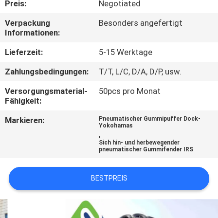
Preis:
Negotiated
QUALITÄTSKONTROLLE
Verpackung
Besonders angefertigt
Informationen:
KONTAKTIERE
Lieferzeit:
5-15 Werktage
UNS
Zahlungsbedingungen:
T/T, L/C, D/A, D/P, usw.
Versorgungsmaterial-
50pcs pro Monat
NACHRICHTEN
Fähigkeit:
Markieren:
Pneumatischer Gummipuffer Dock-
Yokohamas
FÄLLE
,
Sich hin- und herbewegender
pneumatischer Gummifender IRS
SITEMAP
BESTPREIS
PRIVACY
POLICY