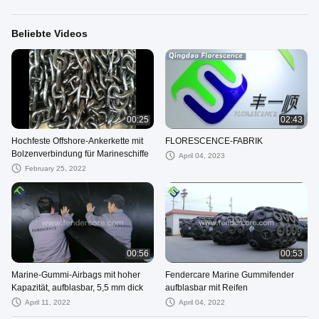
Beliebte Videos
00:25
02:43
Hochfeste Offshore-Ankerkette mit
FLORESCENCE-FABRIK
Bolzenverbindung für Marineschiffe
April 04, 2023
February 25, 2022
00:56
00:53
Marine-Gummi-Airbags mit hoher
Fendercare Marine Gummifender
Kapazität, aufblasbar, 5,5 mm dick
aufblasbar mit Reifen
April 11, 2022
April 04, 2022