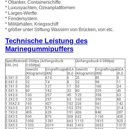
* Öltanker, Containerschiffe
* Luxusyachten, Ozeanplattformen
* Larges-Werfte
* Fendersystem
* Militärhäfen, Kriegsschiff
* größer unter Stiftung Wassern von Brücken, von etc.
Technische Leistung des
Marinegummipuffers
Spezifikation
0.05Mpa (Anfangsdruck
(Anfangsdruck 0.08Mpa)
DXL (m)
0.05Mpa)
Gewicht
Eingreiftruppe
GEA
Gewicht
Eingreiftruppe
GEA
(Kilogramm)
(KN)
(KJ)
(Kilogramm)
(KN)
(KJ)
0.5X1.0
25
674
6
25
85
8
0.6X1.0
32
74
8
32
98
11
0.7X1.5
50
137
17
50
180
24
1.0X1.5
80
182
32
80
239
45
1.0X2.0
100
257
45
125
338
63
1.2X2.0
120
297
63
165
390
88
1.35X2.5
165
427
102
226
561
142
1.5X3.0
315
579
153
370
761
214
1.7X3.0
405
639
191
436
840
287
2.0X3.5
590
875
308
632
1150
430
2.5X4.0
1050
1381
663
1110
1815
925
2.5X5.5
1333
2019
943
1410
2653
1317