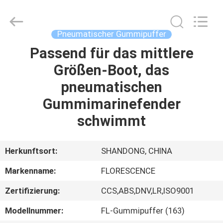
Marine
Supply
Co.,
LTD..
All
Pneumatischer Gummipuffer
Rights
Reserved.
Passend für das mittlere
HEIM
Größen-Boot, das
PRODUKTE
pneumatischen
Gummimarinefender
VIDEOS
schwimmt
ÜBER
Herkunftsort:
SHANDONG, CHINA
UNS
Markenname:
FLORESCENCE
Zertifizierung:
CCS,ABS,DNV,LR,ISO9001
FABRIK-
TOUR
Modellnummer:
FL-Gummipuffer (163)