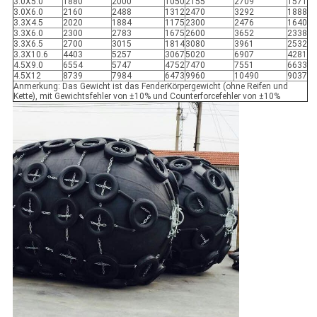
3.0X5.0
1880
2000
1050
2155
2709
1571
3.0X6.0
2160
2488
1312
2470
3292
1888
3.3X4.5
2020
1884
1175
2300
2476
1640
3.3X6.0
2300
2783
1675
2600
3652
2338
3.3X6.5
2700
3015
1814
3080
3961
2532
3.3X10.6
4403
5257
3067
5020
6907
4281
4.5X9.0
6554
5747
4752
7470
7551
6633
4.5X12
8739
7984
6473
9960
10490
9037
Anmerkung: Das Gewicht ist das FenderKörpergewicht (ohne Reifen und
Kette), mit Gewichtsfehler von ±10% und Counterforcefehler von ±10%