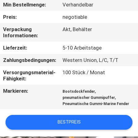
Min Bestellmenge:
Verhandelbar
QUALITÄTSKONTROLLE
Preis:
negotiable
Verpackung
Akt, Behälter
KONTAKTIERE
Informationen:
UNS
Lieferzeit:
5-10 Arbeitstage
Zahlungsbedingungen:
Western Union, L/C, T/T
NACHRICHTEN
Versorgungsmaterial-
100 Stück / Monat
Fähigkeit:
FÄLLE
Markieren:
,
Bootsdockfender
,
pneumatischer Gummipuffer
SITEMAP
Pneumatische Gummi-Marine Fender
PRIVACY
BESTPREIS
POLICY