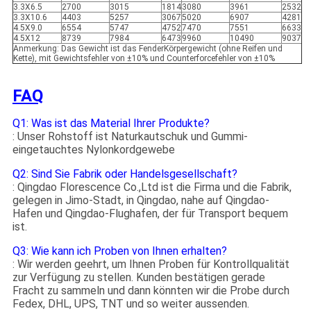
3.3X6.5
2700
3015
1814
3080
3961
2532
3.3X10.6
4403
5257
3067
5020
6907
4281
4.5X9.0
6554
5747
4752
7470
7551
6633
4.5X12
8739
7984
6473
9960
10490
9037
Anmerkung: Das Gewicht ist das FenderKörpergewicht (ohne Reifen und
Kette), mit Gewichtsfehler von ±10% und Counterforcefehler von ±10%
FAQ
Q1: Was ist das Material Ihrer Produkte?
: Unser Rohstoff ist Naturkautschuk und Gummi-
eingetauchtes Nylonkordgewebe
Q2: Sind Sie Fabrik oder Handelsgesellschaft?
: Qingdao Florescence Co.,Ltd ist die Firma und die Fabrik,
gelegen in Jimo-Stadt, in Qingdao, nahe auf Qingdao-
Hafen und Qingdao-Flughafen, der für Transport bequem
ist.
Q3: Wie kann ich Proben von Ihnen erhalten?
: Wir werden geehrt, um Ihnen Proben für Kontrollqualität
zur Verfügung zu stellen. Kunden bestätigen gerade
Fracht zu sammeln und dann könnten wir die Probe durch
Fedex, DHL, UPS, TNT und so weiter aussenden.