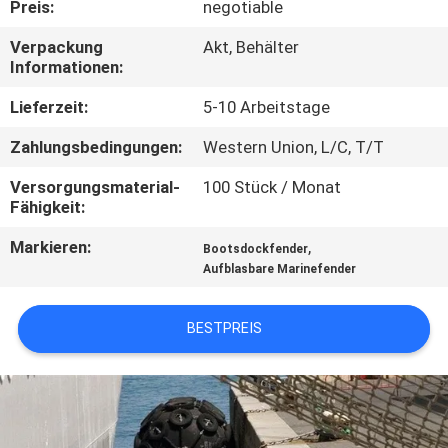
Preis:
negotiable
QUALITÄTSKONTROLLE
Verpackung
Akt, Behälter
Informationen:
KONTAKTIERE
Lieferzeit:
5-10 Arbeitstage
UNS
Zahlungsbedingungen:
Western Union, L/C, T/T
Versorgungsmaterial-
100 Stück / Monat
NACHRICHTEN
Fähigkeit:
Markieren:
,
Bootsdockfender
FÄLLE
Aufblasbare Marinefender
SITEMAP
BESTPREIS
PRIVACY
POLICY