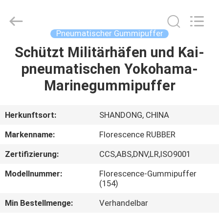
Marine
Supply
Co.,
LTD..
All
Pneumatischer Gummipuffer
Rights
Reserved.
Schützt Militärhäfen und Kai-
HEIM
pneumatischen Yokohama-
PRODUKTE
Marinegummipuffer
VIDEOS
Herkunftsort:
SHANDONG, CHINA
Markenname:
Florescence RUBBER
ÜBER
Zertifizierung:
CCS,ABS,DNV,LR,ISO9001
UNS
Modellnummer:
Florescence-Gummipuffer
(154)
FABRIK-
Min Bestellmenge:
Verhandelbar
TOUR