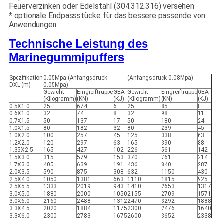
Feuerverzinken oder Edelstahl (304.312.316) versehen
* optionale Endpassstücke für das bessere passende von
Anwendungen
Technische Leistung des
Marinegummipuffers
Spezifikation
0.05Mpa (Anfangsdruck
(Anfangsdruck 0.08Mpa)
DXL (m)
0.05Mpa)
Gewicht
Eingreiftruppe
GEA
Gewicht
Eingreiftruppe
GEA
(Kilogramm)
(KN)
(KJ)
(Kilogramm)
(KN)
(KJ)
0.5X1.0
25
674
6
25
85
8
0.6X1.0
32
74
8
32
98
11
0.7X1.5
50
137
17
50
180
24
1.0X1.5
80
182
32
80
239
45
1.0X2.0
100
257
45
125
338
63
1.2X2.0
120
297
63
165
390
88
1.35X2.5
165
427
102
226
561
142
1.5X3.0
315
579
153
370
761
214
1.7X3.0
405
639
191
436
840
287
2.0X3.5
590
875
308
632
1150
430
2.5X4.0
1050
1381
663
1110
1815
925
2.5X5.5
1333
2019
943
1410
2653
1317
3.0X5.0
1880
2000
1050
2155
2709
1571
3.0X6.0
2160
2488
1312
2470
3292
1888
3.3X4.5
2020
1884
1175
2300
2476
1640
3.3X6.0
2300
2783
1675
2600
3652
2338