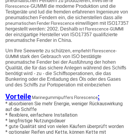
pneumatischen Fendern zu produzieren,
investierte
GUMMI die moderne Produktion und die
Florescence-
Testgeräte und lud die fremden erfahrenen Ingenieure von
pneumatischen Fendern ein, die sicherstellen dass alle
einwilligen mit ISO17357
pneumatischen Fender Florescence
hergestellt werden: 2002. Deshalb
ist Florescence-GUMMI
der einzigartige Hersteller von ISO17357 qualifizierte
pneumatische Fender in China.
Um Ihre Seewerte zu schützen,
empfiehlt Florescence-
stark den Gebrauch von ISO bestätigte
GUMMI
pneumatische Fender bei der Ausführung der hohen
Qualität, die für das sichere Anlegen während des Schiffs
benötigt wird - zu - die Schiffsoperationen, die das
Bunkering oder die Entladung des Öls oder des Gases
und des Schiffs zur Portoperation mit einbeziehen
Vorteile
:
Marinegummipuffers Florescence
* absorbieren Sie mehr Energie, weniger Rückauswirkung
auf die Schiffe
* flexiblere, einfachere Installation
* langfristige Nutzungsdauer
* gute Qualität sind von vielen Käufern überprüft worden
* optionaler Reifen und Kette, können Kette mit