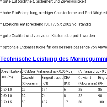
* gute Luftdichtheit, Sicherheit und Zuverlässigkeit
* hohe Stoßdämpfung, niedriger Counterforce und Portfähigkei
* Erzeugnis entsprechend ISO17357: 2002 vollständig
* gute Qualität sind von vielen Käufern überprüft worden
* optionale Endpassstücke für das bessere passende von Anw
Technische Leistung des Marinegummi
Spezifikation
0.05Mpa (Anfangsdruck 0.05Mpa)
(Anfangsdruck 0.
DXL (m)
Gewicht
Eingreiftruppe
GEA
Gewicht
Eingr
(Kilogramm)
(KN)
(KJ)
(Kilogramm)
(KN)
0.5X1.0
25
674
6
25
85
0.6X1.0
32
74
8
32
98
0.7X1.5
50
137
17
50
180