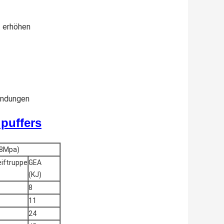
t erhöhen
endungen
puffers
08Mpa)
eiftruppe
GEA
(KJ)
8
11
24