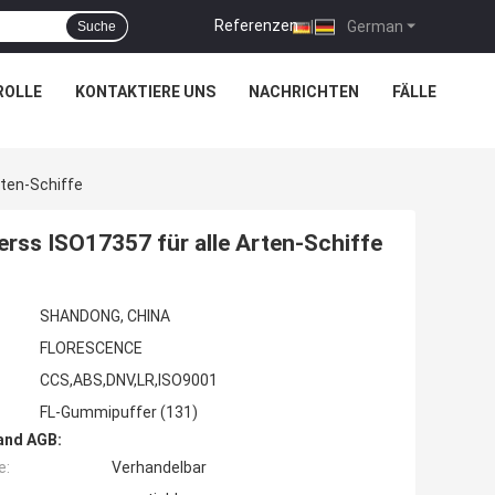
Referenzen
|
German
Suche
ROLLE
KONTAKTIERE UNS
NACHRICHTEN
FÄLLE
rten-Schiffe
rss ISO17357 für alle Arten-Schiffe
SHANDONG, CHINA
FLORESCENCE
CCS,ABS,DNV,LR,ISO9001
FL-Gummipuffer (131)
and AGB:
e:
Verhandelbar