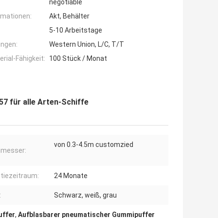
negotiable
rmationen:
Akt, Behälter
5-10 Arbeitstage
ngen:
Western Union, L/C, T/T
ial-Fähigkeit:
100 Stück / Monat
7 für alle Arten-Schiffe
von 0.3-4.5m customzied
hmesser:
tiezeitraum:
24 Monate
:
Schwarz, weiß, grau
uffer
,
Aufblasbarer pneumatischer Gummipuffer