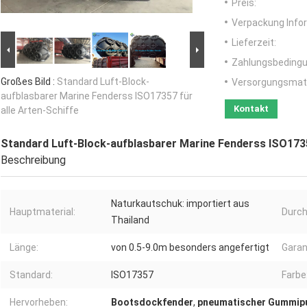
Preis:
Verpackung Info
Lieferzeit:
Zahlungsbedingu
Großes Bild :
Standard Luft-Block-
Versorgungsmater
aufblasbarer Marine Fenderss ISO17357 für
Kontakt
alle Arten-Schiffe
Standard Luft-Block-aufblasbarer Marine Fenderss ISO1735
Beschreibung
Naturkautschuk: importiert aus
Hauptmaterial:
Durc
Thailand
Länge:
von 0.5-9.0m besonders angefertigt
Garan
Standard:
ISO17357
Farbe
Hervorheben:
Bootsdockfender
,
pneumatischer Gummip