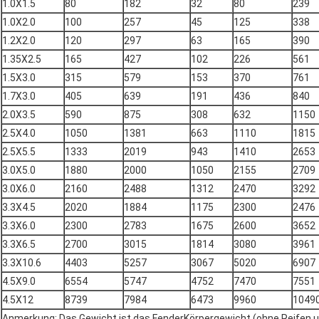
1.0X1.5
80
182
32
80
239
1.0X2.0
100
257
45
125
338
1.2X2.0
120
297
63
165
390
1.35X2.5
165
427
102
226
561
1.5X3.0
315
579
153
370
761
1.7X3.0
405
639
191
436
840
2.0X3.5
590
875
308
632
1150
2.5X4.0
1050
1381
663
1110
1815
2.5X5.5
1333
2019
943
1410
2653
3.0X5.0
1880
2000
1050
2155
2709
3.0X6.0
2160
2488
1312
2470
3292
3.3X4.5
2020
1884
1175
2300
2476
3.3X6.0
2300
2783
1675
2600
3652
3.3X6.5
2700
3015
1814
3080
3961
3.3X10.6
4403
5257
3067
5020
6907
4.5X9.0
6554
5747
4752
7470
7551
4.5X12
8739
7984
6473
9960
1049
Anmerkung: Das Gewicht ist das FenderKörpergewicht (ohne Reifen u