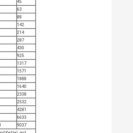
45
63
88
142
214
287
430
925
1317
1571
1888
1640
2338
2532
4281
6633
0
9037
nd Kette), mit