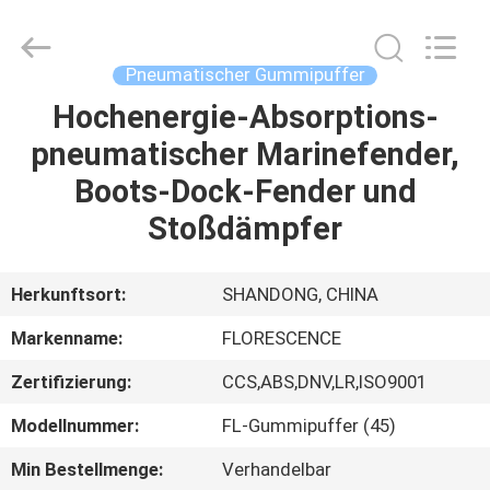
Marine
Supply
Co.,
LTD..
All
Pneumatischer Gummipuffer
Rights
Reserved.
Hochenergie-Absorptions-
HEIM
pneumatischer Marinefender,
PRODUKTE
Boots-Dock-Fender und
Stoßdämpfer
VIDEOS
Herkunftsort:
SHANDONG, CHINA
ÜBER
Markenname:
FLORESCENCE
UNS
Zertifizierung:
CCS,ABS,DNV,LR,ISO9001
FABRIK-
Modellnummer:
FL-Gummipuffer (45)
TOUR
Min Bestellmenge:
Verhandelbar