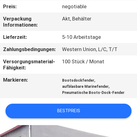
Preis:
negotiable
QUALITÄTSKONTROLLE
Verpackung
Akt, Behälter
Informationen:
KONTAKTIERE
Lieferzeit:
5-10 Arbeitstage
UNS
Zahlungsbedingungen:
Western Union, L/C, T/T
NACHRICHTEN
Versorgungsmaterial-
100 Stück / Monat
Fähigkeit:
Markieren:
,
FÄLLE
Bootsdockfender
,
aufblasbare Marinefender
Pneumatische Boots-Dock-Fender
SITEMAP
BESTPREIS
PRIVACY
POLICY