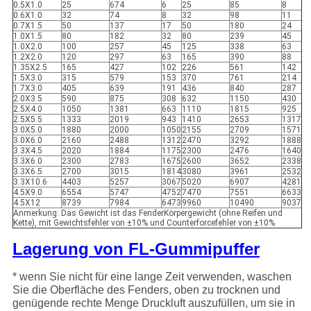
0.5X1.0
25
674
6
25
85
8
0.6X1.0
32
74
8
32
98
11
0.7X1.5
50
137
17
50
180
24
1.0X1.5
80
182
32
80
239
45
1.0X2.0
100
257
45
125
338
63
1.2X2.0
120
297
63
165
390
88
1.35X2.5
165
427
102
226
561
142
1.5X3.0
315
579
153
370
761
214
1.7X3.0
405
639
191
436
840
287
2.0X3.5
590
875
308
632
1150
430
2.5X4.0
1050
1381
663
1110
1815
925
2.5X5.5
1333
2019
943
1410
2653
1317
3.0X5.0
1880
2000
1050
2155
2709
1571
3.0X6.0
2160
2488
1312
2470
3292
1888
3.3X4.5
2020
1884
1175
2300
2476
1640
3.3X6.0
2300
2783
1675
2600
3652
2338
3.3X6.5
2700
3015
1814
3080
3961
2532
3.3X10.6
4403
5257
3067
5020
6907
4281
4.5X9.0
6554
5747
4752
7470
7551
6633
4.5X12
8739
7984
6473
9960
10490
9037
Anmerkung: Das Gewicht ist das FenderKörpergewicht (ohne Reifen und
Kette), mit Gewichtsfehler von ±10% und Counterforcefehler von ±10%
Lagerung von FL-Gummipuffer
* wenn Sie nicht für eine lange Zeit verwenden, waschen
Sie die Oberfläche des Fenders, oben zu trocknen und
genügende rechte Menge Druckluft auszufüllen, um sie in