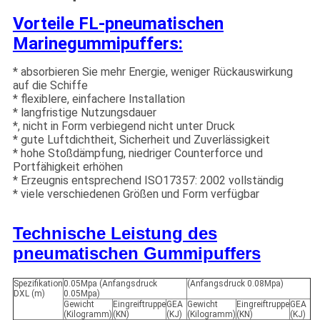
Vorteile FL-pneumatischen
Marinegummipuffers:
* absorbieren Sie mehr Energie, weniger Rückauswirkung
auf die Schiffe
* flexiblere, einfachere Installation
* langfristige Nutzungsdauer
*, nicht in Form verbiegend nicht unter Druck
* gute Luftdichtheit, Sicherheit und Zuverlässigkeit
* hohe Stoßdämpfung, niedriger Counterforce und
Portfähigkeit erhöhen
* Erzeugnis entsprechend ISO17357: 2002 vollständig
* viele verschiedenen Größen und Form verfügbar
Technische Leistung des
pneumatischen Gummipuffers
Spezifikation
0.05Mpa (Anfangsdruck
(Anfangsdruck 0.08Mpa)
DXL (m)
0.05Mpa)
Gewicht
Eingreiftruppe
GEA
Gewicht
Eingreiftruppe
GEA
(Kilogramm)
(KN)
(KJ)
(Kilogramm)
(KN)
(KJ)