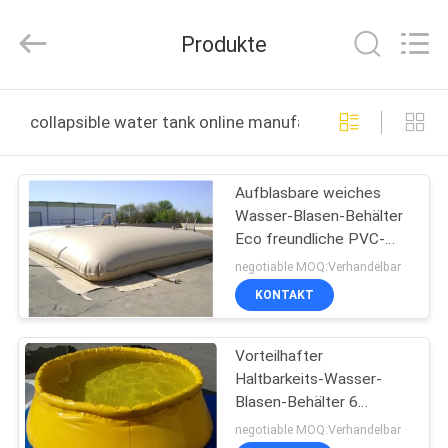
Marine
Supply
Co.,
Produkte
LTD..
All
Rights
Reserved.
HEIM
collapsible water tank online manufacture
PRODUKTE
Aufblasbare weiches
Wasser-Blasen-Behälter
VIDEOS
Eco freundliche PVC-
Materialien ISO9001
negotiable MOQ:Verhandelbar
bescheinigt
ÜBER
KONTAKT
UNS
Vorteilhafter
Haltbarkeits-Wasser-
FABRIK-
Blasen-Behälter 6
TOUR
Monate Garantie-für
negotiable MOQ:Verhandelbar